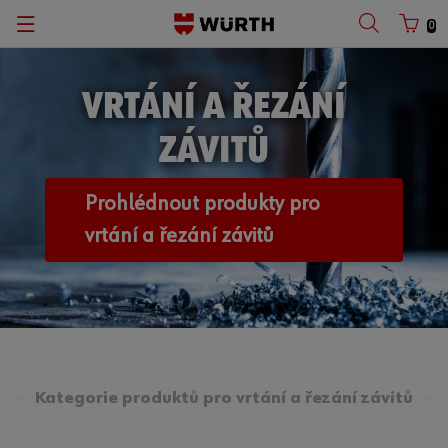
0
VRTÁNÍ A ŘEZÁNÍ
ZÁVITŮ
Prohlédnout produkty pro
vrtání a řezání závitů
Kategorie produktů pro vrtání a řezání závitů