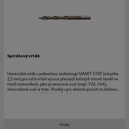
Spirálový vrták
Univerzální vrták s jedinečnou technologií SMART STEP (od prům.
2,5 mm) pro ruční vrtání vysoce přesných kulatých otvorů téměř ve
všech materiálech, jako je nerezová ocel (např. V2A, V4A),
žáruvzdorná ocel a titan. Vhodný i pro obecné použití na běžnou
ocel o pevnosti do 1200 N/mm² a dále na litinu, neželezné kovy a
tvrdé i měkké dřevo.
Vrtáky