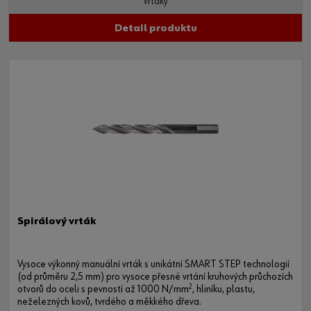
Vrtáky
Detail produktu
Spirálový vrták
Vysoce výkonný manuální vrták s unikátní SMART STEP technologií
(od průměru 2,5 mm) pro vysoce přesné vrtání kruhových průchozích
2
otvorů do oceli s pevností až 1000 N/mm
, hliníku, plastu,
neželezných kovů, tvrdého a měkkého dřeva.