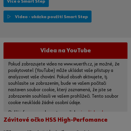
Více o Smart Step
Video - ukázka použití Smart Step
Videa na YouTube
Pokud zobrazujete videa na www.wuerth.cz, je možné, že
poskytovatel (YouTube) může ukládat vaše přístupy a
analyzovat vaše chování. Pokud obsah aktivujete, tj.
souhlasíte se zobrazením, bude ve vašem počítači
nastaven soubor cookie, který zaznamená, že jste se
zobrazením souhlasili ve vašem prohlížeči. Tento soubor
cookie neukládá žádné osobní údaje.
Další informace naleznete v našich
zásadách ochrany
osobních údajů
a na
stránce o souborech cookie
.
Závitové očko HSS High-Perfomance