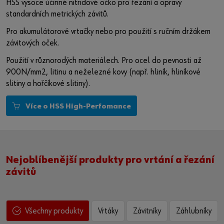
Aktivovat obsah
HSS vysoce účinné nitridové očko pro řezání a opravy
standardních metrických závitů.
Případně můžete použít tento odkaz a otevřít video přímo
Pro akumulátorové vrtačky nebo pro použití s ručním držákem
na platformě poskytovatele:
závitových oček.
https://youtu.be/npOipyTMN30
Použití v různorodých materiálech. Pro ocel do pevnosti až
900N/mm2, litinu a neželezné kovy (např. hliník, hliníkové
slitiny a hořčíkové slitiny).
Více o HSS High-Perfomance
Nejoblíbenější produkty pro vrtání a řezání
závitů
Vrtáky
Závitníky
Záhlubníky
Všechny produkty