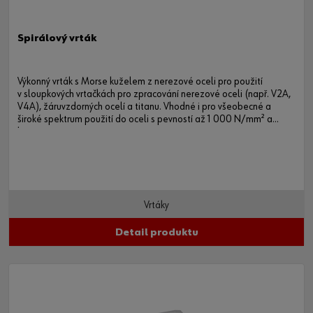
Spirálový vrták
Výkonný vrták s Morse kuželem z nerezové oceli pro použití
v sloupkových vrtačkách pro zpracování nerezové oceli (např. V2A,
V4A), žáruvzdorných ocelí a titanu. Vhodné i pro všeobecné a
široké spektrum použití do oceli s pevností až 1 000 N/mm² a
litiny.
Vrtáky
Detail produktu