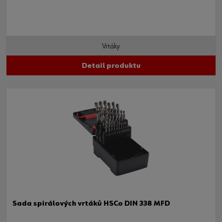
tvrdé i měkké dřevo.
Vrtáky
Detail produktu
Sada spirálových vrtáků HSCo DIN 338 MFD