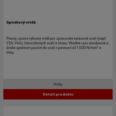
Spirálový vrták
Přesný, vysoce výkonný vrták pro zpracování nerezové oceli (např.
V2A, V4A), žáruvzdorných ocelí a titanu. Vhodné i pro všeobecné a
široké spektrum použití do oceli s pevností až 1 000 N/mm² a
litiny.
Vrtáky
Detail produktu