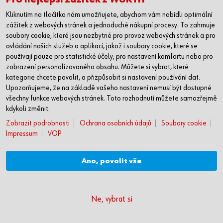
Kliknutím na tlačítko nám umožňujete, abychom vám nabídli optimální
zážitek z webových stránek a jednoduché nákupní procesy. To zahrnuje
Vrtáky
soubory cookie, které jsou nezbytné pro provoz webových stránek a pro
ovládání našich služeb a aplikací, jakož i soubory cookie, které se
Detail produktu
používají pouze pro statistické účely, pro nastavení komfortu nebo pro
zobrazení personalizovaného obsahu. Můžete si vybrat, které
kategorie chcete povolit, a přizpůsobit si nastavení používání dat.
Upozorňujeme, že na základě vašeho nastavení nemusí být dostupné
všechny funkce webových stránek. Toto rozhodnutí můžete samozřejmě
kdykoli změnit.
Zobrazit podrobnosti
Ochrana osobních údajů
Soubory cookie
Impressum
VOP
Ano, povolit vše
Stupňovitý spirálový vrták HSS SMART STEP
Ne, vybrat si
Vysoce výkonný stupňovitý vrták s jedinečnou technologií SMART