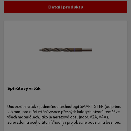
Detail produktu
Spirálový vrták
Univerzální vrták s jedinečnou technologií SMART STEP (od prům.
2,5 mm) pro ruční vrtání vysoce přesných kulatých otvorů téměř ve
všech materiálech, jako je nerezová ocel (např. V2A, V4A),
žáruvzdorná ocel a titan. Vhodný i pro obecné použití na běžnou
ocel o pevnosti do 1200 N/mm² a dále na litinu, neželezné kovy a