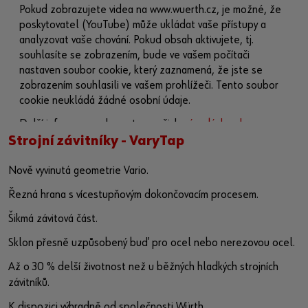
Pokud zobrazujete videa na www.wuerth.cz, je možné, že
poskytovatel (YouTube) může ukládat vaše přístupy a
analyzovat vaše chování. Pokud obsah aktivujete, tj.
souhlasíte se zobrazením, bude ve vašem počítači
nastaven soubor cookie, který zaznamená, že jste se
zobrazením souhlasili ve vašem prohlížeči. Tento soubor
cookie neukládá žádné osobní údaje.
Další informace naleznete v našich
zásadách ochrany
osobních údajů
a na
stránce o souborech cookie
.
Strojní závitníky - VaryTap
Aktivovat obsah
Nově vyvinutá geometrie Vario.
Řezná hrana s vícestupňovým dokončovacím procesem.
Případně můžete použít tento odkaz a otevřít video přímo
na platformě poskytovatele:
Šikmá závitová část.
https://youtu.be/6RR4MHo9Mk4
Sklon přesně uzpůsobený buď pro ocel nebo nerezovou ocel.
Až o 30 % delší životnost než u běžných hladkých strojních
závitníků.
K dispozici výhradně od společnosti Würth.