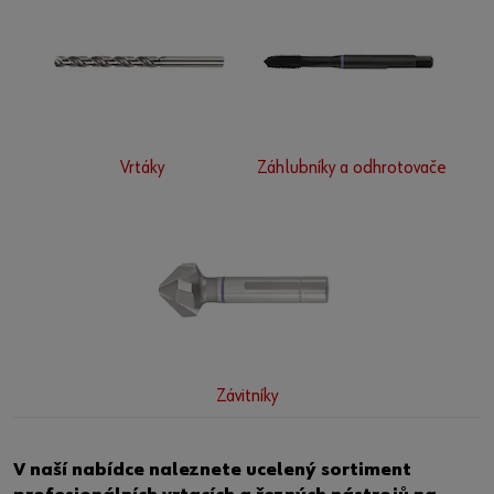
Vrtáky
Záhlubníky a odhrotovače
Závitníky
V naší nabídce naleznete ucelený sortiment