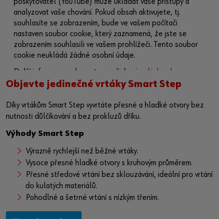
poskytovatel (YouTube) může ukládat vaše přístupy a
analyzovat vaše chování. Pokud obsah aktivujete, tj.
souhlasíte se zobrazením, bude ve vašem počítači
nastaven soubor cookie, který zaznamená, že jste se
zobrazením souhlasili ve vašem prohlížeči. Tento soubor
cookie neukládá žádné osobní údaje.
Další informace naleznete v našich
zásadách ochrany
osobních údajů
a na
stránce o souborech cookie
.
Objevte jedinečné vrtáky Smart Step
Aktivovat obsah
Díky vrtákům Smart Step vyvrtáte přesné a hladké otvory bez
nutnosti důlčíkování a bez prokluzů dříku.
Případně můžete použít tento odkaz a otevřít video přímo
Výhody Smart Step
na platformě poskytovatele:
https://youtu.be/Y-
td1W41UGY
Výrazně rychlejší než běžné vrtáky.
Vysoce přesné hladké otvory s kruhovým průměrem.
Přesné středové vrtání bez sklouzávání, ideální pro vrtání
do kulatých materiálů.
Pohodlné a šetrné vrtání s nízkým třením.