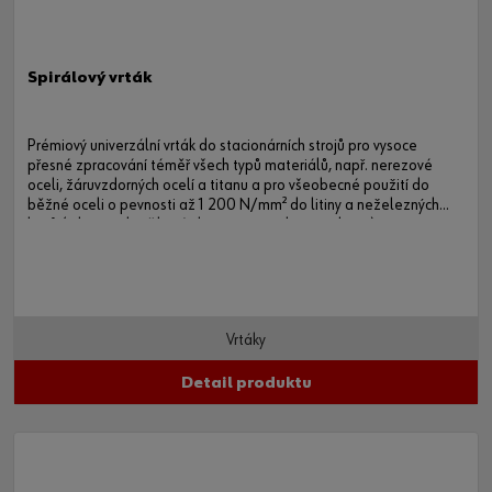
Spirálový vrták
Prémiový univerzální vrták do stacionárních strojů pro vysoce
přesné zpracování téměř všech typů materiálů, např. nerezové
oceli, žáruvzdorných ocelí a titanu a pro všeobecné použití do
běžné oceli o pevnosti až 1 200 N/mm²
do litiny a neželezných
kovů (jako jsou hořčíkové slitiny, mosaz, bronz, plasty).
Vrtáky
Detail produktu