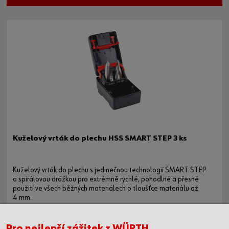
Kuželový vrták do plechu HSS SMART STEP 3 ks
Kuželový vrták do plechu s jedinečnou technologií SMART STEP
a spirálovou drážkou pro extrémně rychlé, pohodlné a přesné
použití ve všech běžných materiálech o tloušťce materiálu až
4 mm.
Pro nejlepší zážitek z WÜRTH