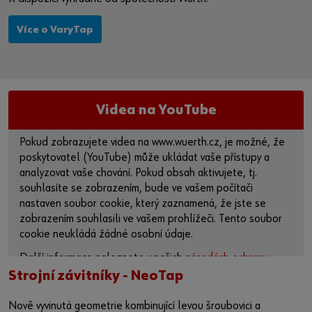
Více o VaryTap
Videa na YouTube
Pokud zobrazujete videa na www.wuerth.cz, je možné, že
poskytovatel (YouTube) může ukládat vaše přístupy a
analyzovat vaše chování. Pokud obsah aktivujete, tj.
souhlasíte se zobrazením, bude ve vašem počítači
nastaven soubor cookie, který zaznamená, že jste se
zobrazením souhlasili ve vašem prohlížeči. Tento soubor
cookie neukládá žádné osobní údaje.
Další informace naleznete v našich
zásadách ochrany
osobních údajů
a na
stránce o souborech cookie
.
Strojní závitníky - NeoTap
Aktivovat obsah
Nově vyvinutá geometrie kombinující levou šroubovici a