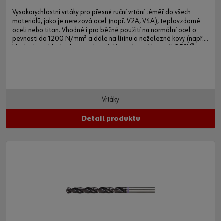
Vysokorychlostní vrtáky pro přesné ruční vrtání téměř do všech
materiálů, jako je nerezová ocel (např. V2A, V4A), teplovzdorné
oceli nebo titan. Vhodné i pro běžné použití na normální ocel o
pevnosti do 1200 N/mm² a dále na litinu a neželezné kovy (např.
®
hliník, slitiny hliníku, bronz, plasty). V systémové kazetě ORSY
.
Vrtáky
Detail produktu