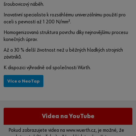
šroubovicový náběh.
Případně můžete použít tento odkaz a otevřít video přímo
Inovativní specialista k rozsáhlému univerzálnímu použití pro
na platformě poskytovatele:
oceli s pevností až 1 200 N/mm².
https://youtu.be/QjVJWk6AY0Q
Homogenizovaná struktura povrchu díky nejnovějšímu procesu
konečných úprav.
Až o 30 % delší životnost než u běžných hladkých strojních
závitníků.
K dispozici výhradně od společnosti Würth.
Více o NeoTap
Videa na YouTube
Pokud zobrazujete videa na www.wuerth.cz, je možné, že