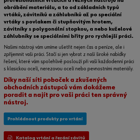
profesionálních vrtacích a řezných nástrojů na
obrábění materiálu, a to od základních typů
vrtáků, závitníků a záhlubníků až po speciální
vrtáky s povlakem či stupňovitým hrotem,
závitníky s polygonální stopkou, a nebo kuželové
záhlubníky se speciálními břity pro rychlejší práci.
Našimi nástroji vám umíme ušetřit nejen čas a peníze, ale i
zpříjemnit vaši práci. Stačí si jen vybrat z naší široké nabídky
řešení, které vám spolehlivě poslouží při vaší každodenní práci
s klasickou ocelí, nerezovou ocelí nebo pevnostními materiály.
Díky naší síti poboček a zkušených
obchodních zástupců vám dokážeme
poradit a najít pro vaši práci ten správný
nástroj.
Prohlédnout produkty pro vrtání
Katalog vrtání a řezání závitů