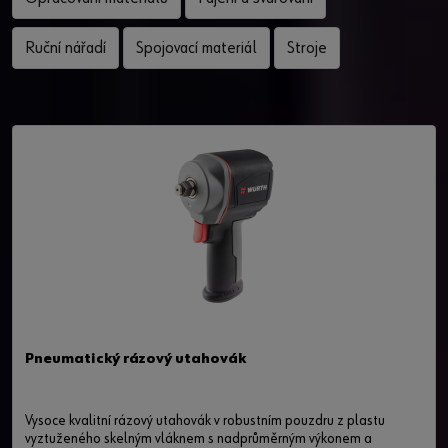
Ruční nářadí
Spojovací materiál
Stroje
Pneumatický rázový utahovák
Vysoce kvalitní rázový utahovák v robustním pouzdru z plastu
vyztuženého skelným vláknem s nadprůměrným výkonem a