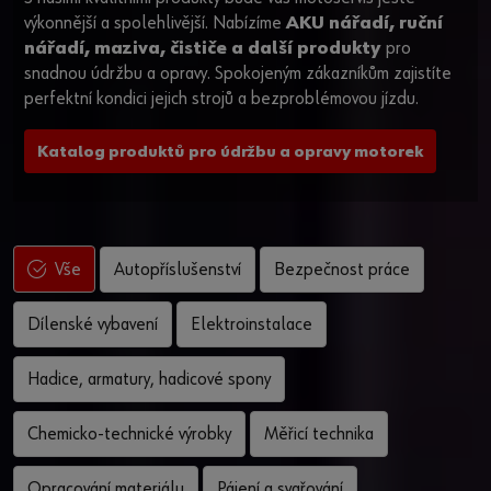
výkonnější a spolehlivější. Nabízíme
AKU nářadí, ruční
nářadí, maziva, čističe a další produkty
pro
snadnou údržbu a opravy. Spokojeným zákazníkům zajistíte
perfektní kondici jejich strojů a bezproblémovou jízdu.
Katalog produktů pro údržbu a opravy motorek
Autopříslušenství
Bezpečnost práce
Vše
Dílenské vybavení
Elektroinstalace
Hadice, armatury, hadicové spony
Chemicko-technické výrobky
Měřicí technika
Opracování materiálu
Pájení a svařování