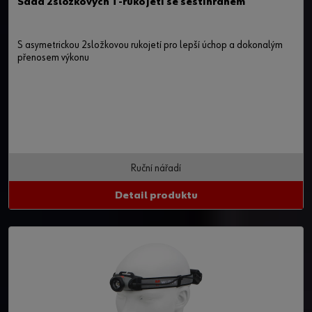
Sada 2složkových T-rukojetí se šestihranem
S asymetrickou 2složkovou rukojetí pro lepší úchop a dokonalým
přenosem výkonu
Ruční nářadí
Detail produktu