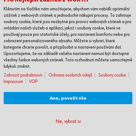
Kliknutím na tlačítko nám umožňujete, abychom vám nabídli optimální
zážitek z webových stránek a jednoduché nákupní procesy. To zahrnuje
soubory cookie, které jsou nezbytné pro provoz webových stránek a pro
ovládání našich služeb a aplikací, jakož i soubory cookie, které se
používají pouze pro statistické účely, pro nastavení komfortu nebo pro
zobrazení personalizovaného obsahu. Můžete si vybrat, které
Odměrka Top Dos
kategorie chcete povolit, a přizpůsobit si nastavení používání dat.
Upozorňujeme, že na základě vašeho nastavení nemusí být dostupné
všechny funkce webových stránek. Toto rozhodnutí můžete samozřejmě
Snadné odměřování díky dávkovacímu uzávěru.
kdykoli změnit.
Zobrazit podrobnosti
Ochrana osobních údajů
Soubory cookie
Impressum
VOP
kus
109 KČ
Ano, povolit vše
TOP NABÍDKA
Ne, vybrat si
Detail produktu