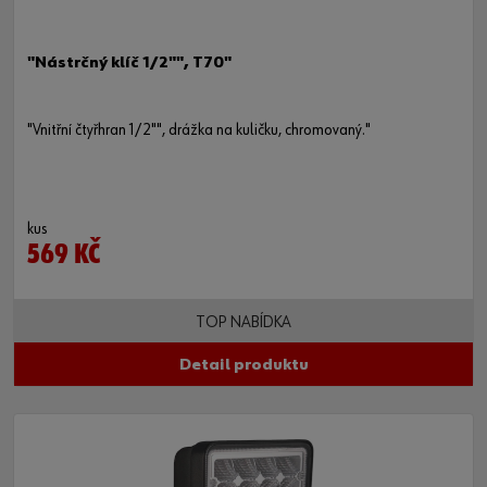
"Nástrčný klíč 1/2"", T70"
"Vnitřní čtyřhran 1/2"", drážka na kuličku, chromovaný."
kus
569 KČ
TOP NABÍDKA
Detail produktu