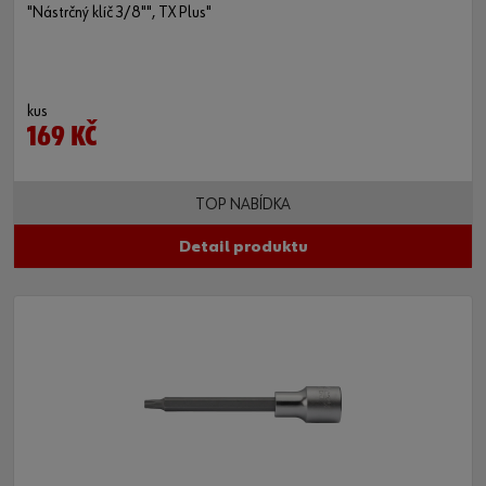
"Nástrčný klíč 3/8"", TX Plus"
kus
169 KČ
TOP NABÍDKA
Detail produktu