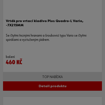
Vrták pro vrtací kladivo Plus Quadro-L Vario,
-7X215MM
Se čtyřmi řeznými hranami a šroubovicí typu Vario se čtyřmi
spirálami a vyztuženým jádrem.
balení
460 KČ
TOP NABÍDKA
Detail produktu