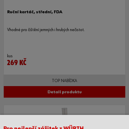
Ruční kartáč, střední, FDA
Vhodné pro čištění jemných i hrubých nečistot.
kus
269 KČ
TOP NABÍDKA
Detail produktu
Pro nejlepší zážitek z WÜRTH