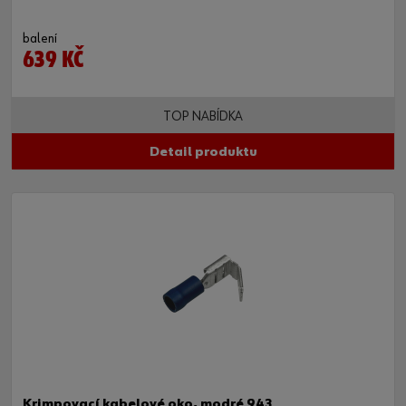
balení
639 KČ
TOP NABÍDKA
Detail produktu
Krimpovací kabelové oko, modré 943