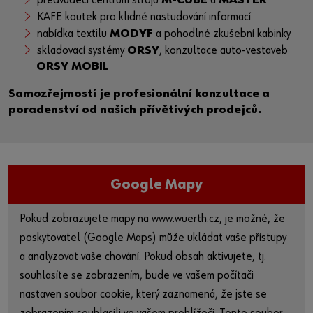
předváděcí centrum strojů
M-CUBE
a
MASTER
KAFE koutek pro klidné nastudování informací
nabídka textilu
MODYF
a pohodlné zkušební kabinky
skladovací systémy
ORSY
, konzultace auto-vestaveb
ORSY MOBIL
Samozřejmostí je profesionální konzultace a
poradenství od našich přívětivých prodejců.
Google Mapy
Pokud zobrazujete mapy na www.wuerth.cz, je možné, že
poskytovatel (Google Maps) může ukládat vaše přístupy
a analyzovat vaše chování. Pokud obsah aktivujete, tj.
souhlasíte se zobrazením, bude ve vašem počítači
nastaven soubor cookie, který zaznamená, že jste se