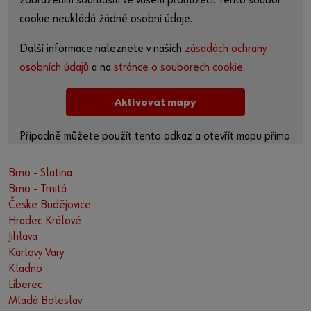
zobrazením souhlasili ve vašem prohlížeči. Tento soubor
cookie neukládá žádné osobní údaje.
Další informace naleznete v našich
zásadách ochrany
osobních údajů
a na
stránce o souborech cookie
.
Aktivovat mapy
Případně můžete použít tento odkaz a otevřít mapu přímo
na platformě poskytovatele:
Brno - Slatina
https://www.google.de/maps/?
Brno - Trnitá
q=50.37941747636257,14.897874446030649
Česke Budějovice
Hradec Králové
Jihlava
Karlovy Vary
Kladno
Liberec
Mladá Boleslav