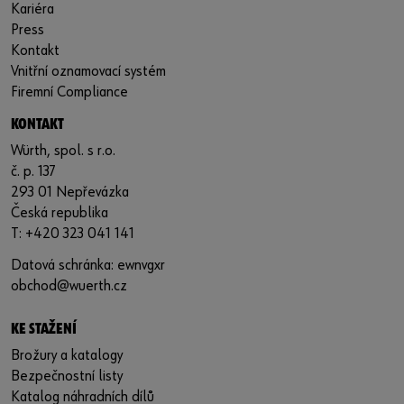
Kariéra
Press
Kontakt
Vnitřní oznamovací systém
Firemní Compliance
KONTAKT
Würth, spol. s r.o.
č. p. 137
293 01 Nepřevázka
Česká republika
T: +420 323 041 141
Datová schránka: ewnvgxr
obchod@wuerth.cz
KE STAŽENÍ
Brožury a katalogy
Bezpečnostní listy
Katalog náhradních dílů