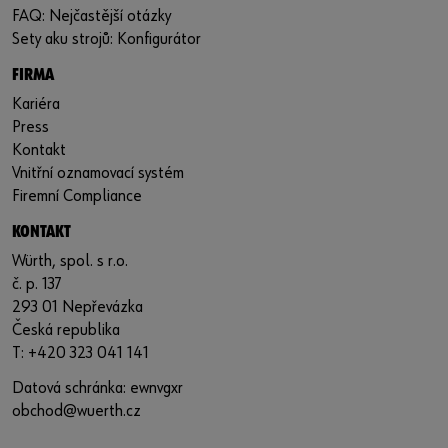
FAQ: Nejčastější otázky
Sety aku strojů: Konfigurátor
FIRMA
Kariéra
Press
Kontakt
Vnitřní oznamovací systém
Firemní Compliance
KONTAKT
Würth, spol. s r.o.
č. p. 137
293 01 Nepřevázka
Česká republika
T: +420 323 041 141
Datová schránka: ewnvgxr
obchod@wuerth.cz