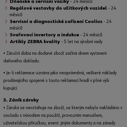
Dílenské a servisní vozíky
- 24 měsíců
Regálové vestavby do užitkových vozidel
- 24
měsíců
Servisní a diagnostické zařízení Coolius
- 24
měsíců
Svařovací invertory a indukce
- 24 měsíců
Artikly ZEBRA kvality
- 5 let na výrobní vady
• Záruční doba na dodané zboží začíná dnem vystavení
daňového dokladu.
• Je-li reklamace uznána jako neoprávněná, veškeré náklady
prodávajícího spojené s touto reklamací hradí v plné výši
kupující.
3. Zánik záruky
• Záruka se nevztahuje na zboží, se kterým nebylo nakládáno v
souladu s návodem na použití, provozním manuálem,
uživatelskou příručkou, event. jinými dokumenty a na závady