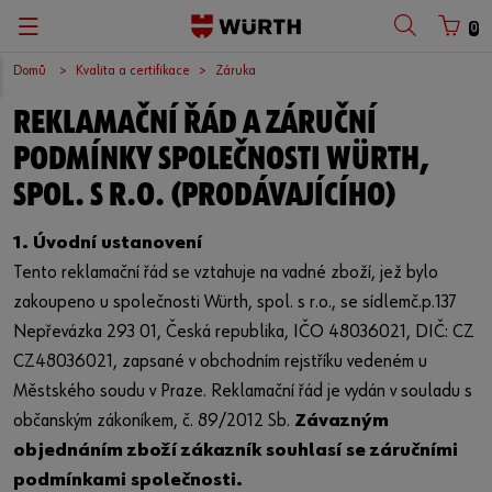
0
Domů
Kvalita a certifikace
Záruka
REKLAMAČNÍ ŘÁD A ZÁRUČNÍ
PODMÍNKY SPOLEČNOSTI WÜRTH,
SPOL. S R.O. (PRODÁVAJÍCÍHO)
1. Úvodní ustanovení
Tento reklamační řád se vztahuje na vadné zboží, jež bylo
zakoupeno u společnosti Würth, spol. s r.o., se sídlemč.p.137
Nepřevázka 293 01, Česká republika, IČO 48036021, DIČ: CZ
CZ48036021, zapsané v obchodním rejstříku vedeném u
Městského soudu v Praze. Reklamační řád je vydán v souladu s
občanským zákoníkem, č. 89/2012 Sb.
Závazným
objednáním zboží zákazník souhlasí se záručními
podmínkami společnosti.