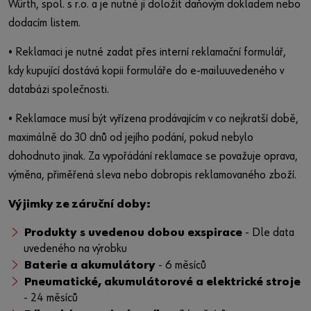
Würth, spol. s r.o. a je nutné ji doložit daňovým dokladem nebo
dodacím listem.
• Reklamaci je nutné zadat přes interní reklamační formulář,
kdy kupující dostává kopii formuláře do e-mailuuvedeného v
databázi společnosti.
• Reklamace musí být vyřízena prodávajícím v co nejkratší době,
maximálně do 30 dnů od jejího podání, pokud nebylo
dohodnuto jinak. Za vypořádání reklamace se považuje oprava,
výměna, přiměřená sleva nebo dobropis reklamovaného zboží.
Výjimky ze záruční doby:
Produkty s uvedenou dobou exspirace
- Dle data
uvedeného na výrobku
Baterie a akumulátory
- 6 měsíců
Pneumatické, akumulátorové a elektrické stroje
- 24 měsíců