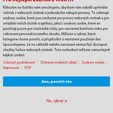
Řezný kotouč na nerezovou ocel
Kliknutím na tlačítko nám umožňujete, abychom vám nabídli optimální
zážitek z webových stránek a jednoduché nákupní procesy. To zahrnuje
soubory cookie, které jsou nezbytné pro provoz webových stránek a pro
Vysoce výkonný standardní kotouč s vynikajícími parametry.
ovládání našich služeb a aplikací, jakož i soubory cookie, které se
používají pouze pro statistické účely, pro nastavení komfortu nebo pro
zobrazení personalizovaného obsahu. Můžete si vybrat, které
kategorie chcete povolit, a přizpůsobit si nastavení používání dat.
Upozorňujeme, že na základě vašeho nastavení nemusí být dostupné
všechny funkce webových stránek. Toto rozhodnutí můžete samozřejmě
kdykoli změnit.
Zobrazit podrobnosti
Ochrana osobních údajů
Soubory cookie
Opracování materiálu
Impressum
VOP
Detail produktu
Ano, povolit vše
Ne, vybrat si