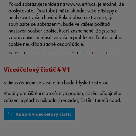
Pokud zobrazujete videa na www.wuerth.cz, je možné, že
poskytovatel (YouTube) může ukládat vaše přístupy a
analyzovat vaše chování. Pokud obsah aktivujete, tj.
souhlasíte se zobrazením, bude ve vašem počítači
nastaven soubor cookie, který zaznamená, že jste se
zobrazením souhlasili ve vašem prohlížeči. Tento soubor
cookie neukládá žádné osobní údaje.
Další informace naleznete v našich
zásadách ochrany
osobních údajů
a na
stránce o souborech cookie
.
Víceúčelový čistič 4 V 1
Aktivovat obsah
S tímto čističem se vaše dílna bude blýskat čistotou.
Případně můžete použít tento odkaz a otevřít video přímo
Vhodný pro čištění motorů, mytí podlah, čištění přípojného
na platformě poskytovatele:
zařízení a plachty nákladních vozidel, čištění tunelů apod.
https://youtu.be/9w7rX_9P1LY
Koupit víceúčelový čistič