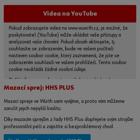
Videa na YouTube
Pokud zobrazujete videa na www.wuerth.cz, je možné, že
poskytovatel (YouTube) může ukládat vaše přístupy a
analyzovat vaše chování. Pokud obsah aktivujete, tj.
souhlasíte se zobrazením, bude ve vašem počítači
nastaven soubor cookie, který zaznamená, že jste se
zobrazením souhlasili ve vašem prohlížeči. Tento soubor
cookie neukládá žádné osobní údaje.
Další informace naleznete v našich
zásadách ochrany
osobních údajů
a na
stránce o souborech cookie
.
Mazací sprej: HHS PLUS
Aktivovat obsah
Mazací spreje ve Würth sami vyvíjíme, a proto vám můžeme
zaručit jejich nejvyšší kvalitu.
Případně můžete použít tento odkaz a otevřít video přímo
Díky mazacím sprejům z řady HHS Plus dopřejete svým strojům
na platformě poskytovatele:
https://youtu.be/gXjJj_aA2fI
profesionální péči a zajistíte si bezproblémový chod.