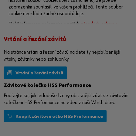
nastaven soubor cookie, který zaznamená, že jste se
zobrazením souhlasili ve vašem prohlížeči. Tento soubor
cookie neukládá žádné osobní údaje.
Další informace naleznete v našich
zásadách ochrany
osobních údajů
a na
stránce o souborech cookie
.
Vrtání a řezání závitů
Aktivovat obsah
Na stránce vrtání a řezání závitů najdete ty nejoblíbenější
Případně můžete použít tento odkaz a otevřít video přímo
vrtáky, závitníky nebo záhlubníky.
na platformě poskytovatele:
https://youtu.be/npOipyTMN30
Vrtání a řezání závitů
Závitové kolečko HSS Performance
Podívejte se, jak jedoduše lze vyrobit vnější závit se závitovým
kolečkem HSS Performance na videu z naší Würth dílny.
Koupit závitové očko HSS Preformance