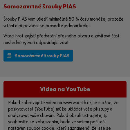
osobních údajů
a na
stránce o souborech cookie
.
Samozavrtné šrouby PIAS
Aktivovat obsah
Šrouby PIAS vám ušetří minimálně 50 % času monáže, protože
vrtání a připevnění se provádí v jednom kroku.
Případně můžete použít tento odkaz a otevřít video přímo
Vrtací hrot zajistí předvrtání přesného otvoru a závitová část
na platformě poskytovatele:
následně vytvoří odpovídající závit.
https://youtu.be/UW5kFrsyhrg
Samozávrtné šrouby PIAS
Videa na YouTube
Pokud zobrazujete videa na www.wuerth.cz, je možné, že
poskytovatel (YouTube) může ukládat vaše přístupy a
analyzovat vaše chování. Pokud obsah aktivujete, tj.
souhlasíte se zobrazením, bude ve vašem počítači
nastaven soubor cookie, který zaznamená, že jste se