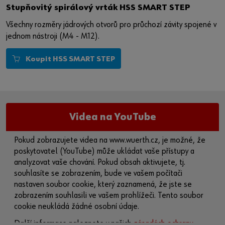
Stupňovitý spirálový vrták HSS SMART STEP
Všechny rozměry jádrových otvorů pro průchozí závity spojené v
jednom nástroji (M4 - M12).
Koupit HSS SMART STEP
Videa na YouTube
Pokud zobrazujete videa na www.wuerth.cz, je možné, že
poskytovatel (YouTube) může ukládat vaše přístupy a
analyzovat vaše chování. Pokud obsah aktivujete, tj.
souhlasíte se zobrazením, bude ve vašem počítači
nastaven soubor cookie, který zaznamená, že jste se
zobrazením souhlasili ve vašem prohlížeči. Tento soubor
cookie neukládá žádné osobní údaje.
Další informace naleznete v našich
zásadách ochrany