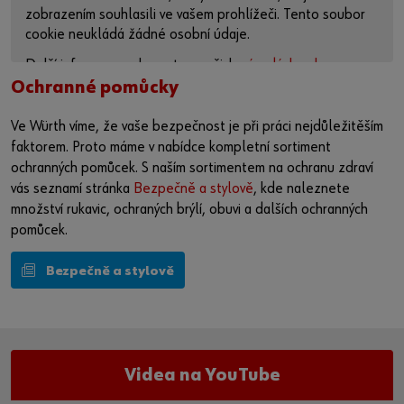
zobrazením souhlasili ve vašem prohlížeči. Tento soubor
cookie neukládá žádné osobní údaje.
Další informace naleznete v našich
zásadách ochrany
osobních údajů
a na
stránce o souborech cookie
.
Ochranné pomůcky
Aktivovat obsah
Ve Würth víme, že vaše bezpečnost je při práci nejdůležitěším
faktorem. Proto máme v nabídce kompletní sortiment
Případně můžete použít tento odkaz a otevřít video přímo
ochranných pomůcek. S naším sortimentem na ochranu zdraví
na platformě poskytovatele:
vás seznamí stránka
Bezpečně a stylově
, kde naleznete
https://youtu.be/h1o5Fn8pwp0
množství rukavic, ochraných brýlí, obuvi a dalších ochranných
pomůcek.
Bezpečně a stylově
Videa na YouTube