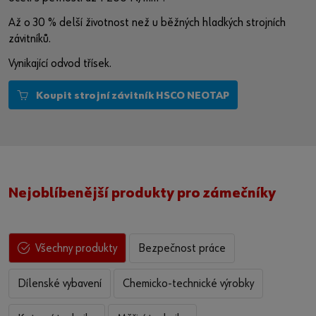
na platformě poskytovatele:
Až o 30 % delší životnost než u běžných hladkých strojních
https://youtu.be/08dxqCWTuFI
závitníků.
Vynikající odvod třísek.
Koupit strojní závitník HSCO NEOTAP
Nejoblíbenější produkty pro zámečníky
Bezpečnost práce
Všechny produkty
Dílenské vybavení
Chemicko-technické výrobky