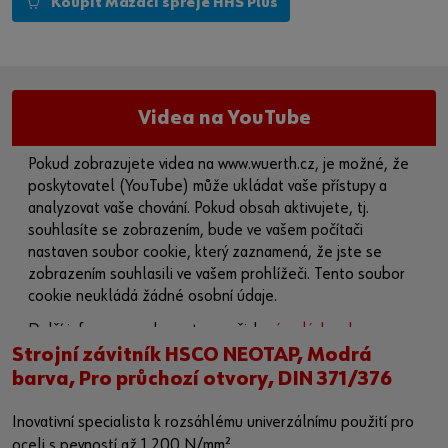
Koupit Mazací spreje HHS Plus
Videa na YouTube
Pokud zobrazujete videa na www.wuerth.cz, je možné, že
poskytovatel (YouTube) může ukládat vaše přístupy a
analyzovat vaše chování. Pokud obsah aktivujete, tj.
souhlasíte se zobrazením, bude ve vašem počítači
nastaven soubor cookie, který zaznamená, že jste se
zobrazením souhlasili ve vašem prohlížeči. Tento soubor
cookie neukládá žádné osobní údaje.
Další informace naleznete v našich
zásadách ochrany
osobních údajů
a na
stránce o souborech cookie
.
Strojní závitník HSCO NEOTAP, Modrá
barva, Pro průchozí otvory, DIN 371/376
Aktivovat obsah
Inovativní specialista k rozsáhlému univerzálnímu použití pro
Případně můžete použít tento odkaz a otevřít video přímo
oceli s pevností až 1 200 N/mm².