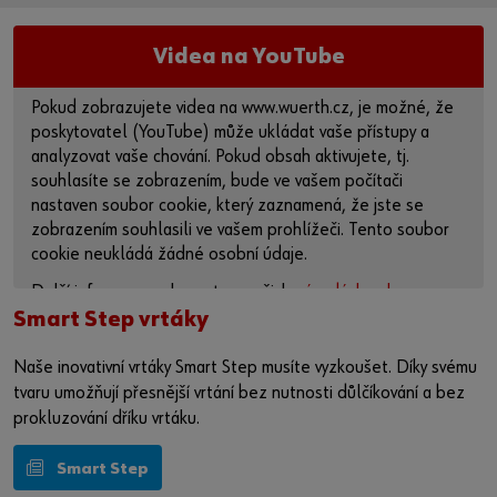
Videa na YouTube
Pokud zobrazujete videa na www.wuerth.cz, je možné, že
poskytovatel (YouTube) může ukládat vaše přístupy a
analyzovat vaše chování. Pokud obsah aktivujete, tj.
souhlasíte se zobrazením, bude ve vašem počítači
nastaven soubor cookie, který zaznamená, že jste se
zobrazením souhlasili ve vašem prohlížeči. Tento soubor
cookie neukládá žádné osobní údaje.
Další informace naleznete v našich
zásadách ochrany
osobních údajů
a na
stránce o souborech cookie
.
Smart Step vrtáky
Aktivovat obsah
Naše inovativní vrtáky Smart Step musíte vyzkoušet. Díky svému
tvaru umožňují přesnější vrtání bez nutnosti důlčíkování a bez
Případně můžete použít tento odkaz a otevřít video přímo
prokluzování dříku vrtáku.
na platformě poskytovatele:
https://youtu.be/Y-
td1W41UGY
Smart Step