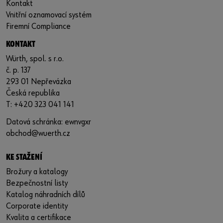
Kontakt
Vnitřní oznamovací systém
Firemní Compliance
KONTAKT
Würth, spol. s r.o.
č. p. 137
293 01 Nepřevázka
Česká republika
T: +420 323 041 141
Datová schránka: ewnvgxr
obchod@wuerth.cz
KE STAŽENÍ
Brožury a katalogy
Bezpečnostní listy
Katalog náhradních dílů
Corporate identity
Kvalita a certifikace