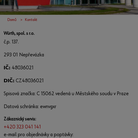
Domů
Kontakt
Würth, spol. s r.o.
č.p. 137.
293 01 Nepřevázka
IČ:
48036021
DIČ:
CZ48036021
Spisová značka: C 15062 vedená u Městského soudu v Praze
Datová schránka: ewnvgxr
Zákaznický servis:
+420 323 041 141
e-mail pro objednávky a poptávky: