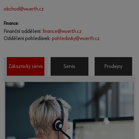
obchod@wuerth.cz
Finance:
Finanční oddělení:
finance@wuerth.cz
Oddělení pohledávek:
pohledavky@wuerth.cz
Zákaznický servis
Servis
Prodejny