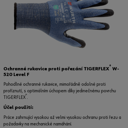
®
Ochranné rukavice proti pořezání TIGERFLEX
W-
520 Level F
Pohodlné ochranné rukavice, mimořádně odolné proti
proříznutí, s optimálním úchopem díky jedinečnému povrchu
®
TIGERFLEX
.
Účel použití:
Práce zahrnující vysokou až velmi vysokou ochranu proti řezu a
požadavky na mechanické namáhání.