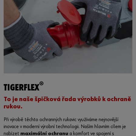
®
TIGERFLEX
To je naše špičková řada výrobků k ochraně
rukou.
Při výrobě těchto ochranných rukavic využíváme nejnovější
inovace v moderní výrobní technologii. Naším hlavním cílem je
nabízet
maximální ochranu
a komfort ve spojení s