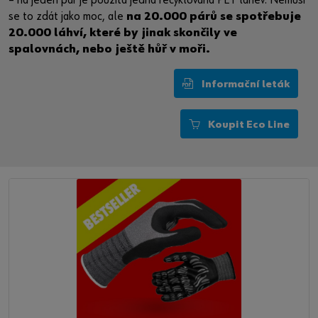
– na jeden pár je použita jedna recyklovaná PET láhev. Nemusí
se to zdát jako moc, ale
na 20.000 párů se spotřebuje
20.000 láhví, které by jinak skončily ve
spalovnách, nebo ještě hůř v moři.
Informační leták
Koupit Eco Line