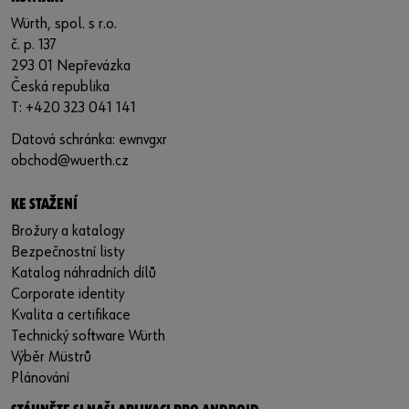
Würth, spol. s r.o.
č. p. 137
293 01 Nepřevázka
Česká republika
T: +420 323 041 141
Datová schránka: ewnvgxr
obchod@wuerth.cz
KE STAŽENÍ
Brožury a katalogy
Bezpečnostní listy
Katalog náhradních dílů
Corporate identity
Kvalita a certifikace
Technický software Würth
Výběr Müstrů
Plánování