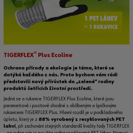
®
TIGERFLEX
Plus Ecoline
Ochrana přírody a ekologie je téma, které se
dotýká každého z nás. Proto bychom vám rádi
představili nový přírůstek do „zelené“ rodiny
produktů šetřících životní prostředí.
Jedná se o rukavice TIGERFLEX Plus Ecoline, které jsou
parametrově i pocitově shodné s oblíbenými a špičkovými
rukavicemi TIGERFLEX Plus. Hlavní rozdíl je u podkladového
úpletu, který je z
88% vyrobený z recyklovaných PET
lahví
, při zachování stejných standardů kvality řady TIGERFLEX