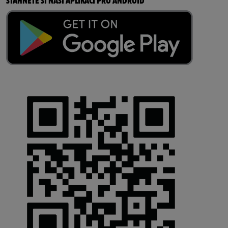
STÁHNĚTE SI NAŠI APLIKACI PRO ANDROID