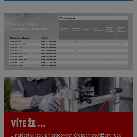
VÍTE ŽE ...
... nejčastěji jsou při pracovních úrazech postiženy ruce