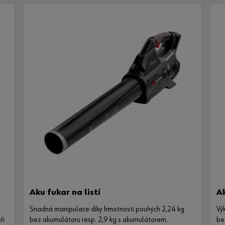
Aku fukar na listí
Ak
Snadná manipulace díky hmotnosti pouhých 2,24 kg
Vý
ři
bez akumulátoru resp. 2,9 kg s akumulátorem.
be