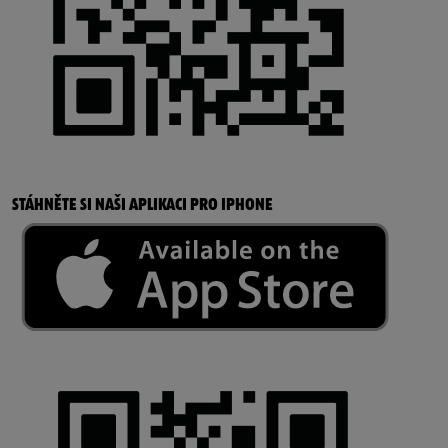
STÁHNĚTE SI NAŠI APLIKACI PRO IPHONE