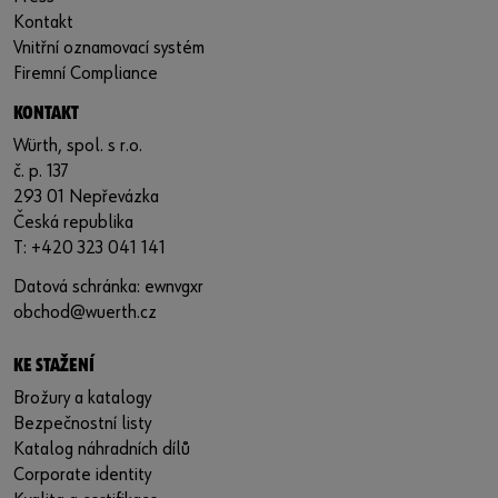
Kontakt
Vnitřní oznamovací systém
Firemní Compliance
KONTAKT
Würth, spol. s r.o.
č. p. 137
293 01 Nepřevázka
Česká republika
T: +420 323 041 141
Datová schránka: ewnvgxr
obchod@wuerth.cz
KE STAŽENÍ
Brožury a katalogy
Bezpečnostní listy
Katalog náhradních dílů
Corporate identity