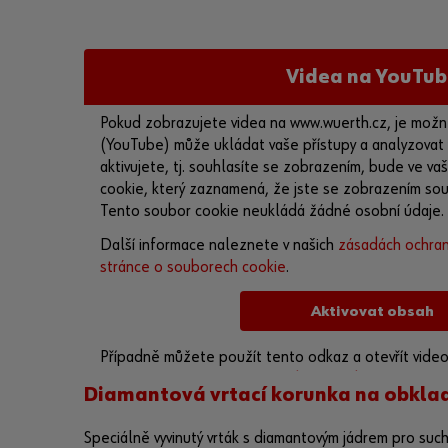
Videa na YouTub
Pokud zobrazujete videa na www.wuerth.cz, je možn
(YouTube) může ukládat vaše přístupy a analyzovat
aktivujete, tj. souhlasíte se zobrazením, bude ve v
cookie, který zaznamená, že jste se zobrazením souh
Tento soubor cookie neukládá žádné osobní údaje.
Další informace naleznete v našich
zásadách ochran
stránce o souborech cookie
.
Aktivovat obsah
Případně můžete použít tento odkaz a otevřít vide
poskytovatele:
https://youtu.be/cqRXbKliM2k
Diamantová vrtací korunka na obkla
Speciálně vyvinutý vrták s diamantovým jádrem pro suché