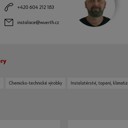
+420 604 212 183
instalace@wuerth.cz
éry
í
Chemicko-technické výrobky
Instalatérství, topení, klimati