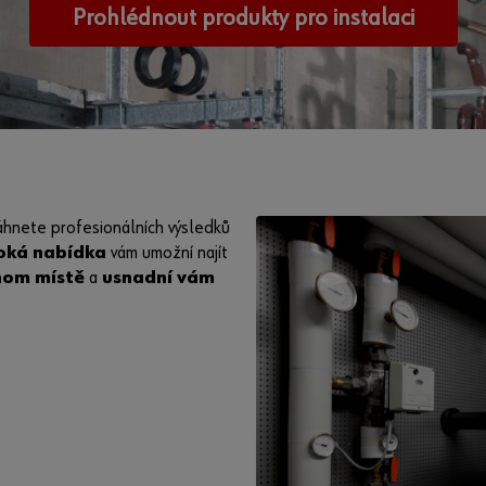
Prohlédnout produkty pro instalaci
sáhnete profesionálních výsledků
roká nabídka
vám umožní najít
nom místě
a
usnadní vám