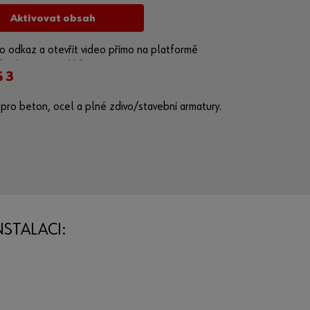
b
j
Aktivovat obsah
e
k
 odkaz a otevřít video přímo na platformě
t
tu.be/VUqQQcNkkfU
 3
ů
m
pro beton, ocel a plné zdivo/stavební armatury.
.
R
e
g
i
s
t
r
o
NSTALACI:
v
a
t