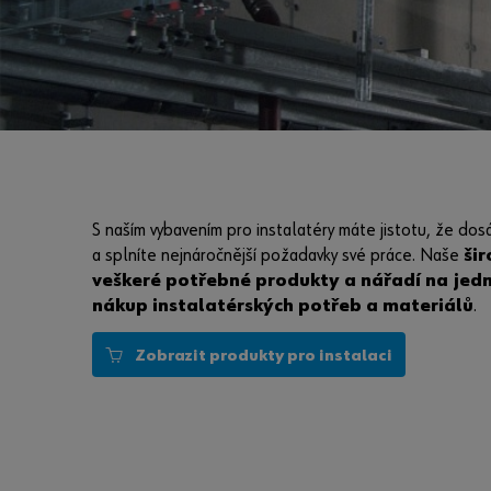
S naším vybavením pro instalatéry máte jistotu, že do
a splníte nejnáročnější požadavky své práce. Naše
ši
veškeré potřebné produkty a nářadí na jed
nákup instalatérských potřeb a materiálů
.
Zobrazit produkty pro instalaci