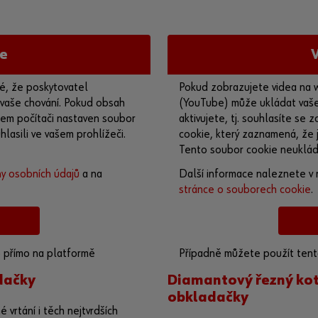
e
é, že poskytovatel
Pokud zobrazujete videa na 
 vaše chování. Pokud obsah
(YouTube) může ukládat vaše 
ašem počítači nastaven soubor
aktivujete, tj. souhlasíte se
lasili ve vašem prohlížeči.
cookie, který zaznamená, že j
Tento soubor cookie neuklád
y osobních údajů
a na
Další informace naleznete v 
stránce o souborech cookie
.
o přímo na platformě
Případně můžete použít tento
poskytovatele:
https://yout
dačky
Diamantový řezný ko
obkladačky
 vrtání i těch nejtvrdších