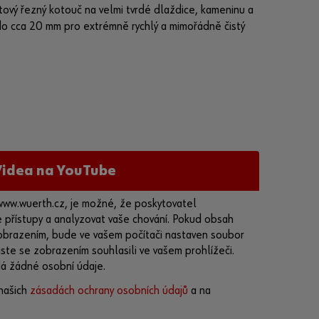
t
tový řezný kotouč na velmi tvrdé dlaždice, kameninu a
n
o cca 20 mm pro extrémně rychlý a mimořádně čistý
í
k
ů
m
a
p
r
á
Videa na YouTube
v
n
www.wuerth.cz, je možné, že poskytovatel
i
přístupy a analyzovat vaše chování. Pokud obsah
c
 zobrazením, bude ve vašem počítači nastaven soubor
k
ste se zobrazením souhlasili ve vašem prohlížeči.
ý
á žádné osobní údaje.
m
s
našich
zásadách ochrany osobních údajů
a na
u