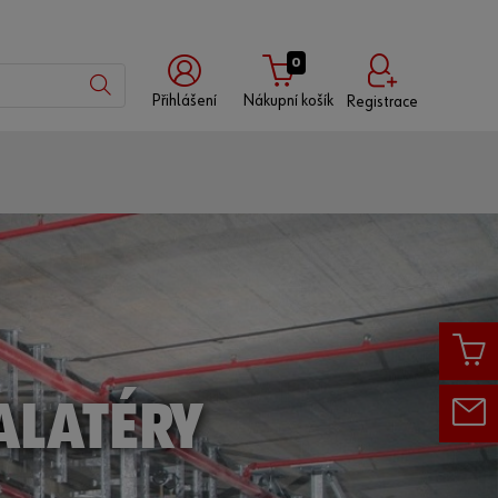
0
Přihlášení
Nákupní košík
Registrace
Přihlášení
Přihlášení
a
s
s
uživatelským
partnerským
jménem
číslem
Zákaznické
číslo
ALATÉRY
Partnerské
číslo