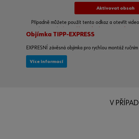
Aktivovat obsah
Případně můžete použít tento odkaz a otevřít vide
poskytovatele:
https://youtu.be/COoOVtK9bSQ
Objímka TIPP-EXPRESS
EXPRESNÍ závěsná objímka pro rychlou montáž ručním
Více informací
V PŘÍPAD