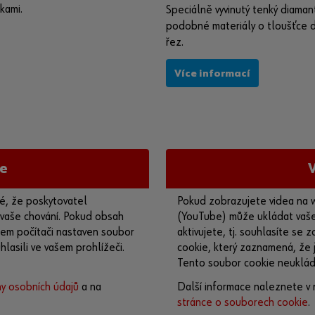
kami.
Speciálně vyvinutý tenký diaman
podobné materiály o tloušťce d
řez.
Více informací
e
é, že poskytovatel
Pokud zobrazujete videa na 
 vaše chování. Pokud obsah
(YouTube) může ukládat vaše 
ašem počítači nastaven soubor
aktivujete, tj. souhlasíte se
lasili ve vašem prohlížeči.
cookie, který zaznamená, že j
Tento soubor cookie neuklád
y osobních údajů
a na
Další informace naleznete v 
stránce o souborech cookie
.