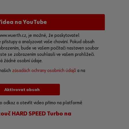
opu
.
P
Videa na YouTube
r
o
www.wuerth.cz, je možné, že poskytovatel
d
přístupy a analyzovat vaše chování. Pokud obsah
e
 zobrazením, bude ve vašem počítači nastaven soubor
j
ste se zobrazením souhlasili ve vašem prohlížeči.
p
á žádné osobní údaje.
o
našich
zásadách ochrany osobních údajů
a na
u
z
e
Aktivovat obsah
ž
i
 odkaz a otevřít video přímo na platformě
v
u.be/bfZofP4XkZU
n
touč HARD SPEED Turbo na
o
s