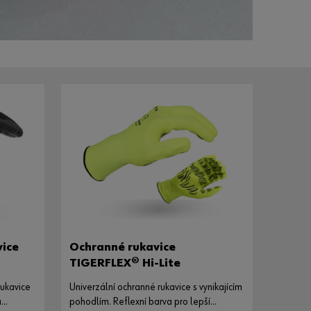
se
ve
tře
ch
jed
nod
uch
ých
kro
cích
k
pou
žívá
ní
vše
vice
Ochranné rukavice
ch
TIGERFLEX® Hi-Lite
fun
kcí
rukavice
Univerzální ochranné rukavice s vynikajícím
eSh
a
pohodlím. Reflexní barva pro lepší