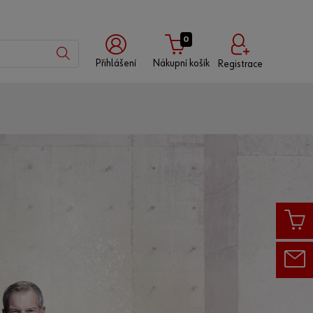
0
Přihlášení
Nákupní košík
Registrace
Přihlášení
Přihlášení
a
s
s
uživatelským
partnerským
jménem
číslem
Zákaznické
číslo
Partnerské
číslo