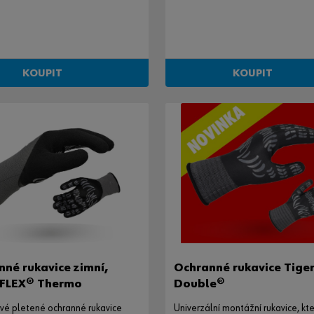
optimálním úchopem.
KOUPIT
KOUPIT
né rukavice zimní,
Ochranné rukavice Tiger
FLEX® Thermo
Double®
vé pletené ochranné rukavice
Univerzální montážní rukavice, kt