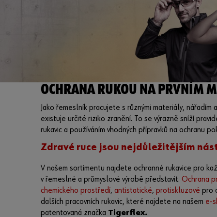
OCHRANA RUKOU NA PRVNÍM MÍ
Jako řemeslník pracujete s různými materiály, nářadím a
existuje určité riziko zranění. To se výrazně sníží pra
rukavic a používáním vhodných přípravků na ochranu po
Zdravé ruce
jsou nejdůležitějším nás
V našem sortimentu najdete ochranné rukavice pro kaž
v řemeslné a průmyslové výrobě představit.
Ochrana pr
chemického prostředí
,
antistatické
,
protiskluzové
pro 
dalších pracovních rukavic, které najdete na našem
e-s
patentovaná značka
Tigerflex.