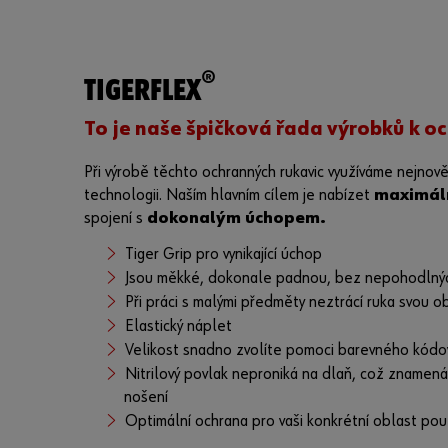
®
TIGERFLEX
To je naše špičková řada výrobků k o
Při výrobě těchto ochranných rukavic využíváme nejnově
technologii. Naším hlavním cílem je nabízet
maximál
spojení s
dokonalým úchopem.
Tiger Grip pro vynikající úchop
Jsou měkké, dokonale padnou, bez nepohodlný
Při práci s malými předměty neztrácí ruka svou o
Elastický náplet
Velikost snadno zvolíte pomoci barevného kódo
Nitrilový povlak neproniká na dlaň, což znamen
nošení
Optimální ochrana pro vaši konkrétní oblast použ