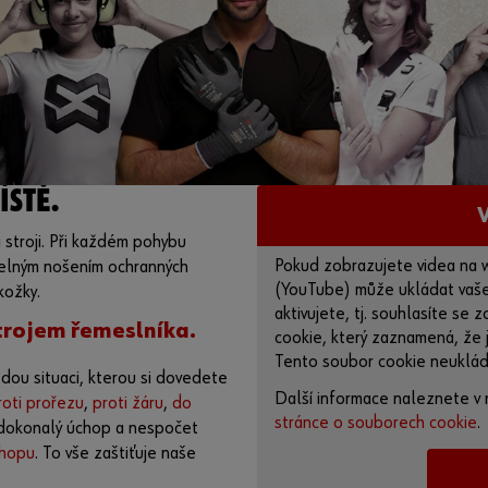
STĚ.
 stroji. Při každém pohybu
Pokud zobrazujete videa na 
videlným nošením ochranných
(YouTube) může ukládat vaše 
kožky.
aktivujete, tj. souhlasíte se
trojem řemeslníka.
cookie, který zaznamená, že j
Tento soubor cookie neuklád
dou situaci, kterou si dovedete
Další informace naleznete v 
oti prořezu
,
proti žáru
,
do
stránce o souborech cookie
.
dokonalý úchop a nespočet
hopu
. To vše zaštiťuje naše