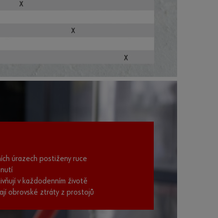
ovních úrazech postiženy ruce
znutí
livňují v každodenním životě
ají obrovské ztráty z prostojů