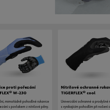
ce proti pořezání
Nitrilové ochranné ruka
FLEX® W-230
TIGERFLEX® cool
lní, mimořádně pohodlné rukavice
Univerzální ochranné a prodyšné 
řezání s povlakem z nitrilové pěny.
s vynikajícím pohodlím při nošení 