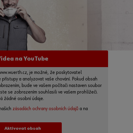
Heslo
Zap
om
Videa na YouTube
něli
jste
hes
www.wuerth.cz, je možné, že poskytovatel
přístupy a analyzovat vaše chování. Pokud obsah
lo?
 zobrazením, bude ve vašem počítači nastaven soubor
Pamatovat
ste se zobrazením souhlasili ve vašem prohlížeči.
si přihlaš.
á žádné osobní údaje.
údaje
našich
zásadách ochrany osobních údajů
a na
Přihlásit
Aktivovat obsah