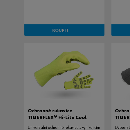
TIGERFLEX®
KOUPIT
Ochranné rukavice
Ochran
TIGERFLEX® Hi-Lite Cool
TIGER
Univerzální ochranné rukavice s vynikajícím
Dvouvrst