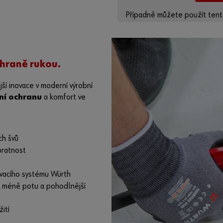
Případně můžete použít tento
poskytovatele:
https://yout
chraně rukou.
jší inovace v moderní výrobní
ní ochranu
a komfort ve
ch švů
bratnost
vacího systému Würth
á méně potu a pohodlnější
ití