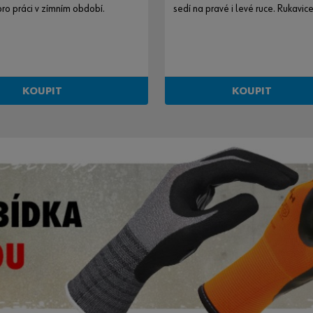
ro práci v zímním období.
sedí na pravé i levé ruce. Rukavic
nosit na obou rukou.
KOUPIT
KOUPIT