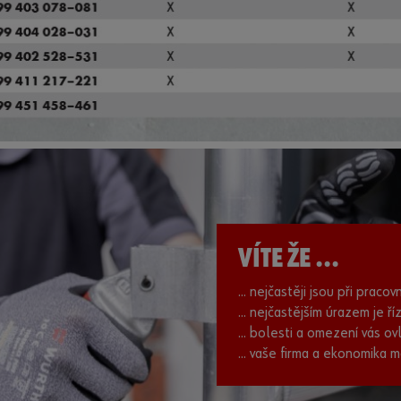
VÍTE ŽE ...
... nejčastěji jsou při prac
... nejčastějším úrazem je ří
... bolesti a omezení vás ov
... vaše firma a ekonomika m