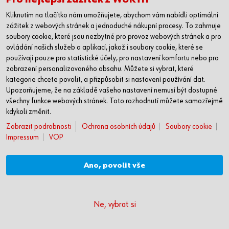
Kliknutím na tlačítko nám umožňujete, abychom vám nabídli optimální
zážitek z webových stránek a jednoduché nákupní procesy. To zahrnuje
soubory cookie, které jsou nezbytné pro provoz webových stránek a pro
ovládání našich služeb a aplikací, jakož i soubory cookie, které se
používají pouze pro statistické účely, pro nastavení komfortu nebo pro
zobrazení personalizovaného obsahu. Můžete si vybrat, které
kategorie chcete povolit, a přizpůsobit si nastavení používání dat.
Tiomos
Upozorňujeme, že na základě vašeho nastavení nemusí být dostupné
všechny funkce webových stránek. Toto rozhodnutí můžete samozřejmě
kdykoli změnit.
Zobrazit podrobnosti
Ochrana osobních údajů
Soubory cookie
Mistrovské dílo je obvykle součtem
Impressum
VOP
malých záblesků geniality. Tiomos
Ano, povolit vše
je tím nejlepším příkladem.
Ne, vybrat si