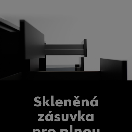
Skleněná
zásuvka
pro plnou