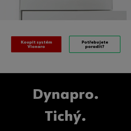
Koupit systém
Potřebujete
Vionaro
poradit?
Dynapro.
Tichý.