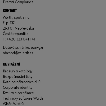
Firemní Compliance
KONTAKT
Würth, spol. s r.o.
č. p. 137
293 01 Nepřevázka
Česká republika
T: +420 323 041 141
Datová schránka: ewnvgxr
obchod@wuerth.cz
KE STAŽENÍ
Brožury a katalogy
Bezpečnostní listy
Katalog náhradních dílů
Corporate identity
Kvalita a certifikace
Technický software Würth
Výběr Müstrů