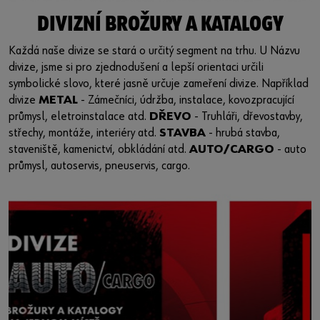
DIVIZNÍ BROŽURY A KATALOGY
Každá naše divize se stará o určitý segment na trhu. U Názvu
divize, jsme si pro zjednodušení a lepší orientaci určili
symbolické slovo, které jasně určuje zameření divize. Například
divize
METAL
- Zámečníci, údržba, instalace, kovozpracující
průmysl, eletroinstalace atd.
DŘEVO
- Truhláři, dřevostavby,
střechy, montáže, interiéry atd.
STAVBA
- hrubá stavba,
staveniště, kamenictví, obkládání atd.
AUTO/CARGO
- auto
průmysl, autoservis, pneuservis, cargo.