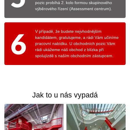
pozic probíhá 2. kolo formou skupinového
výběrového řízení (Assessment centrum).
6
V případě, že budete nejvhodnějším
kandidátem, gratulujeme, a rádi Vám učiníme
pracovní nabídku. U obchodních pozic Vám
rádi ukážeme náš obchod z blízka při
spolujízdě s naším obchodním zástupcem.
Jak to u nás vypadá