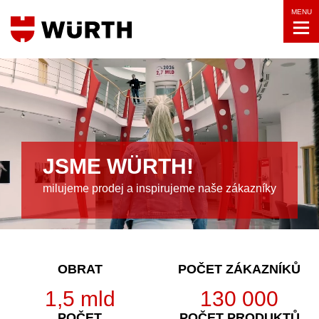
MENU
JSME WÜRTH!
milujeme prodej a inspirujeme naše zákazníky
OBRAT
POČET ZÁKAZNÍKŮ
1,5
mld
130 000
POČET
POČET PRODUKTŮ