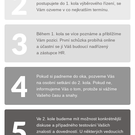
2
postupujete do 1. kola výběrového řízení, se
Vám ozveme v co nejkratším termínu.
3
Během 1. kola se více poznáme a přiblížíme
Vám pozici. První schůzka probíhá online
a účastní se jí Váš budoucí nadřízený
a zástupce HR.
4
Pokud si padneme do oka, pozveme Vás
na osobní setkání do 2. kola. Pokud ne,
informujeme Vás o tom, protože si vážíme
Vašeho času a snahy.
5
Ve 2. kole budeme mít možnost konkrétnější
diskuse a případného testování Vašich
znalostí a dovedností. U některých vedoucích